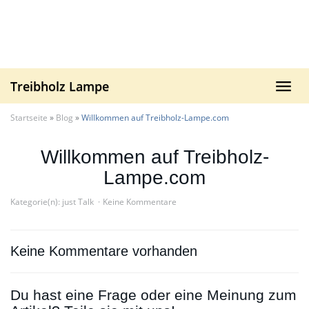
Skip
to
main
content
Treibholz Lampe
Toggl
navig
Startseite
»
Blog
»
Willkommen auf Treibholz-Lampe.com
Willkommen auf Treibholz-
Lampe.com
Kategorie(n):
just Talk
Keine Kommentare
Keine Kommentare vorhanden
Du hast eine Frage oder eine Meinung zum