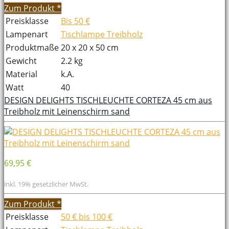
Zum Produkt
*
Preisklasse
Bis 50 €
Lampenart
Tischlampe Treibholz
Produktmaße
20 x 20 x 50 cm
Gewicht
2.2 kg
Material
k.A.
Watt
40
DESIGN DELIGHTS TISCHLEUCHTE CORTEZA 45 cm aus
Treibholz mit Leinenschirm sand
69,95 €
inkl. 19% gesetzlicher MwSt.
Zum Produkt
*
Preisklasse
50 € bis 100 €