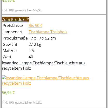
49,90 €
inkl. 19% gesetzlicher MwSt.
Zum Produkt
*
Preisklasse
Bis 50 €
Lampenart
Tischlampe Treibholz
Produktmaße
17 x 17 x 52 cm
Gewicht
2.12 kg
Material
k.A.
Watt
40
levandeo Lampe Tischlampe/Tischleuchte aus
recyceltem Holz
56,99 €
inkl. 19% gesetzlicher MwSt.