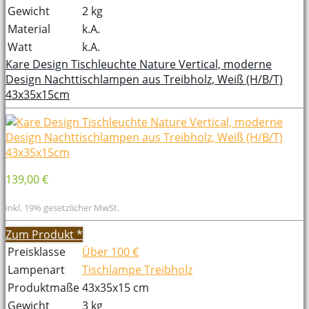
Gewicht
2 kg
Material
k.A.
Watt
k.A.
Kare Design Tischleuchte Nature Vertical, moderne
Design Nachttischlampen aus Treibholz, Weiß (H/B/T)
43x35x15cm
139,00 €
inkl. 19% gesetzlicher MwSt.
Zum Produkt
*
Preisklasse
Über 100 €
Lampenart
Tischlampe Treibholz
Produktmaße
43x35x15 cm
Gewicht
3 kg