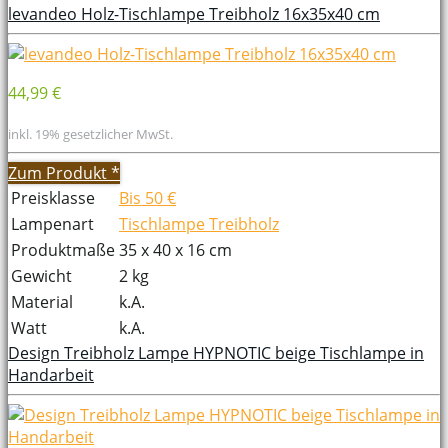
levandeo Holz-Tischlampe Treibholz 16x35x40 cm
44,99 €
inkl. 19% gesetzlicher MwSt.
Zum Produkt
*
Preisklasse
Bis 50 €
Lampenart
Tischlampe Treibholz
Produktmaße
35 x 40 x 16 cm
Gewicht
2 kg
Material
k.A.
Watt
k.A.
Design Treibholz Lampe HYPNOTIC beige Tischlampe in
Handarbeit