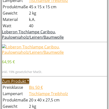
Lampenart
Tischlampe Treibholz
Produktmaße
45 x 15 x 15 cm
Gewicht
2 kg
Material
k.A.
Watt
40
Loberon Tischlampe Caribou,
Paulowniaholz/Leinen/Baumwolle
64,95 €
inkl. 19% gesetzlicher MwSt.
Zum Produkt
*
Preisklasse
Bis 50 €
Lampenart
Tischlampe Treibholz
Produktmaße
20 x 40 x 27,5 cm
Gewicht
2 kg