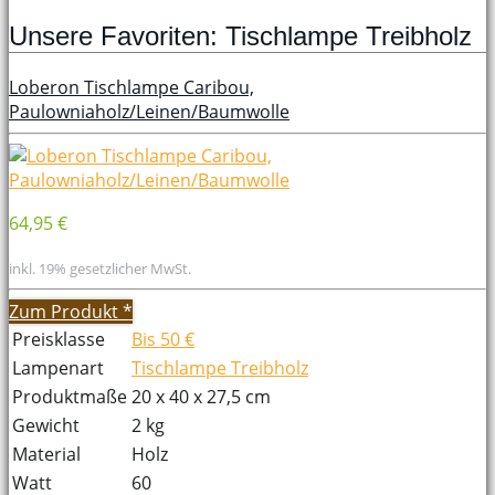
Unsere Favoriten: Tischlampe Treibholz
Loberon Tischlampe Caribou,
Paulowniaholz/Leinen/Baumwolle
64,95 €
inkl. 19% gesetzlicher MwSt.
Zum Produkt
*
Preisklasse
Bis 50 €
Lampenart
Tischlampe Treibholz
Produktmaße
20 x 40 x 27,5 cm
Gewicht
2 kg
Material
Holz
Watt
60