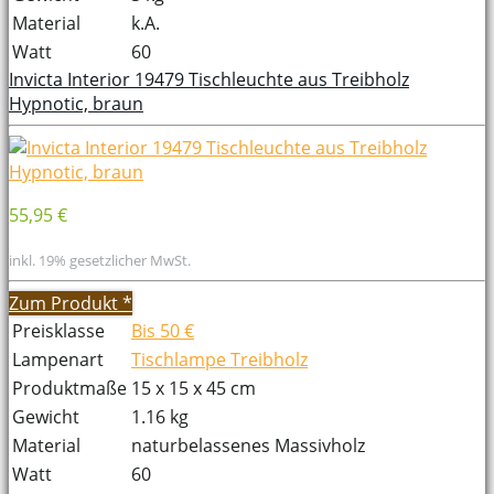
Material
k.A.
Watt
60
Invicta Interior 19479 Tischleuchte aus Treibholz
Hypnotic, braun
55,95 €
inkl. 19% gesetzlicher MwSt.
Zum Produkt
*
Preisklasse
Bis 50 €
Lampenart
Tischlampe Treibholz
Produktmaße
15 x 15 x 45 cm
Gewicht
1.16 kg
Material
naturbelassenes Massivholz
Watt
60