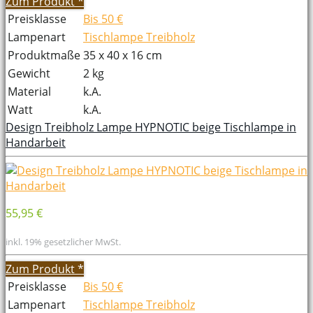
Zum Produkt
*
Preisklasse
Bis 50 €
Lampenart
Tischlampe Treibholz
Produktmaße
35 x 40 x 16 cm
Gewicht
2 kg
Material
k.A.
Watt
k.A.
Design Treibholz Lampe HYPNOTIC beige Tischlampe in
Handarbeit
55,95 €
inkl. 19% gesetzlicher MwSt.
Zum Produkt
*
Preisklasse
Bis 50 €
Lampenart
Tischlampe Treibholz