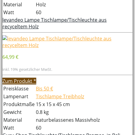
Material
Holz
Watt
60
levandeo Lampe Tischlampe/Tischleuchte aus
recyceltem Holz
64,99 €
inkl. 19% gesetzlicher MwSt.
Zum Produkt
*
Preisklasse
Bis 50 €
Lampenart
Tischlampe Treibholz
Produktmaße
15 x 15 x 45 cm
Gewicht
0.8 kg
Material
naturbelassenes Massivholz
Watt
60