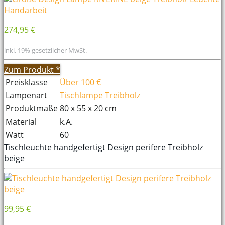
274,95 €
inkl. 19% gesetzlicher MwSt.
Zum Produkt
*
Preisklasse
Über 100 €
Lampenart
Tischlampe Treibholz
Produktmaße
80 x 55 x 20 cm
Material
k.A.
Watt
60
Tischleuchte handgefertigt Design perifere Treibholz
beige
99,95 €