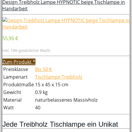
Design Treibholz Lampe HYPNOTIC beige Tischlampe in
Handarbeit
55,95 €
inkl. 19% gesetzlicher MwSt.
Zum Produkt
*
Preisklasse
Bis 50 €
Lampenart
Tischlampe Treibholz
Produktmaße
15 x 45 x 15 cm
Gewicht
0.9 kg
Material
naturbelassenes Massivholz
Watt
40
Jede Treibholz Tischlampe ein Unikat