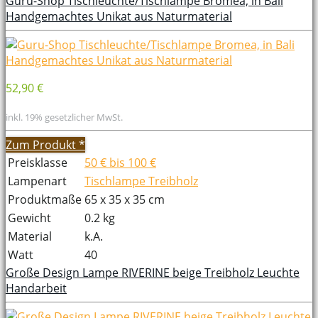
Guru-Shop Tischleuchte/Tischlampe Bromea, in Bali
Handgemachtes Unikat aus Naturmaterial
52,90 €
inkl. 19% gesetzlicher MwSt.
Zum Produkt
*
Preisklasse
50 € bis 100 €
Lampenart
Tischlampe Treibholz
Produktmaße
65 x 35 x 35 cm
Gewicht
0.2 kg
Material
k.A.
Watt
40
Große Design Lampe RIVERINE beige Treibholz Leuchte
Handarbeit