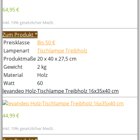
64,95 €
inkl. 19% gesetzlicher MwSt.
Zum Produkt
*
Preisklasse
Bis 50 €
Lampenart
Tischlampe Treibholz
Produktmaße
20 x 40 x 27,5 cm
Gewicht
2 kg
Material
Holz
Watt
60
levandeo Holz-Tischlampe Treibholz 16x35x40 cm
44,99 €
inkl. 19% gesetzlicher MwSt.